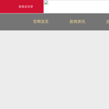
游戏全目录
最新新闻
官网首页
新闻资讯
玄幻游戏
游戏公告
玄天之剑
游戏活动
剑啸九州
猛将OL
《勇士ol》预约开启
【
横版格斗动作网游
首