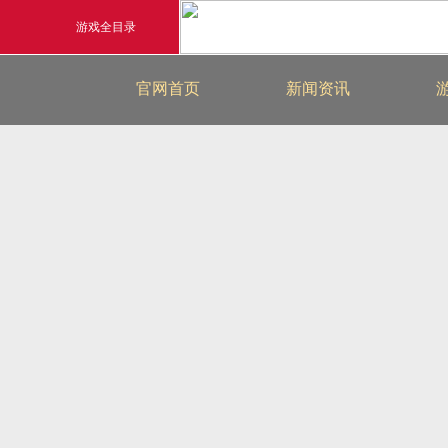
游戏全目录
最新新闻
官网首页
新闻资讯
玄幻游戏
游戏公告
玄天之剑
游戏活动
剑啸九州
猛将OL
《勇士ol》预约开启
【
横版格斗动作网游
首