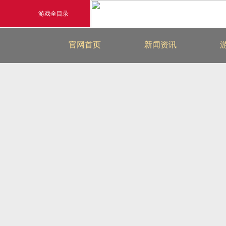
游戏全目录
最新新闻
官网首页
新闻资讯
玄幻游戏
游戏公告
玄天之剑
游戏活动
剑啸九州
猛将OL
《勇士ol》预约开启
【
横版格斗动作网游
首