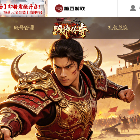
账号注册
兑换中心
账号管理
礼包兑换
回合制游戏
国战游戏
特色游戏
Q群礼包
醉红楼
秦始皇
勇士无双
醉八仙
斗神
西游】神兽版
本
《秦始皇ol》国庆大服
【醉八仙】新派回合制
【北
国战的号角已经打响
八仙过海故事背景
注册账号
客服中心