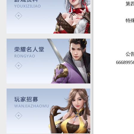
第
特
公
66689