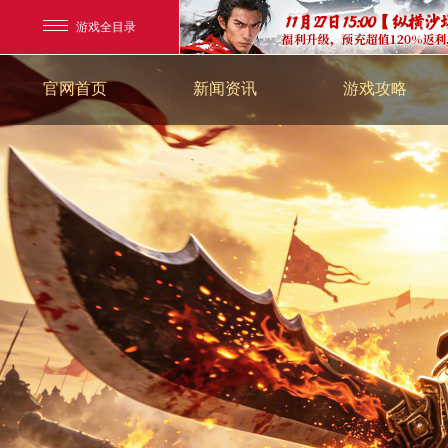
游戏全目录
最新新闻
新手指南
官网首页
新闻资讯
游戏攻略
玄幻游戏
游戏公告
游戏资料
玄天之剑
游戏活动
剑啸九州
猛将OL
【
《勇士ol》预约开启
【西游】神兽版新版
横版格斗动作网游
首款骑战回合制端游