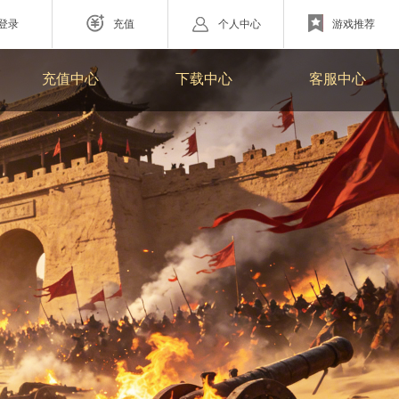
登录
充值
个人中心
游戏推荐
游戏充值
游戏下载
联系客服
充值中心
下载中心
客服中心
网页游戏
充值帮助
账号安全
ZAZA超级英雄
欧战纪】北欧神话为世界观
小体量好上手