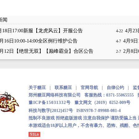
新闻
月18日17:00新服【龙虎风云】开服公告
4月23
4-22
月16日10:00-14:00全区例行维护公告
4月9
4-7
3月12日【绝世无双】【巅峰霸业】合区公告
2月8
2-7
关于糖豆 |
联系糖豆 |
官网导航 |
自律公约 |
监
郑州糖豆网络科技有限公司 客服热线：0371-55065555 投诉
豫ICP备15031332号
豫文网文（2019）0252-009号
|
科技与数字[2012]457号
ISBN978-7-89988-081-4
抵制不良游戏 拒绝盗版游戏 注意自我保护 谨防受骗上当
本游戏适合18岁以上用户，不含有暴力、恐怖、残酷、
51La