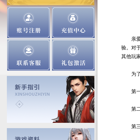
亲
验。对
其他玩
为
第
第
第