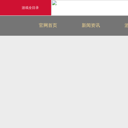
游戏全目录
最新新闻
官网首页
新闻资讯
玄幻游戏
游戏公告
玄天之剑
游戏活动
剑啸九州
猛将OL
《勇士ol》预约开启
【
横版格斗动作网游
首