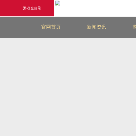
游戏全目录
最新新闻
官网首页
新闻资讯
玄幻游戏
游戏公告
玄天之剑
游戏活动
剑啸九州
猛将OL
《勇士ol》预约开启
【
横版格斗动作网游
首