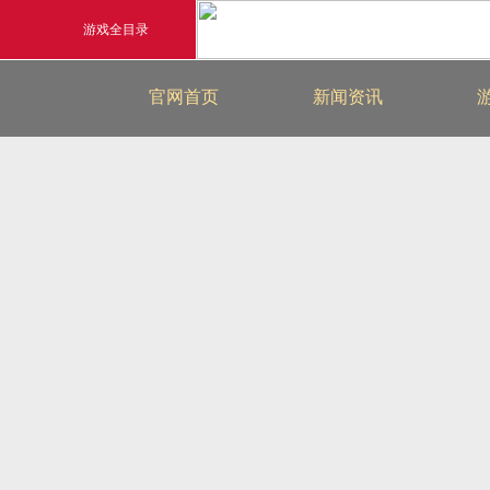
游戏全目录
最新新闻
官网首页
新闻资讯
玄幻游戏
游戏公告
玄天之剑
游戏活动
剑啸九州
猛将OL
《勇士ol》预约开启
【
横版格斗动作网游
首