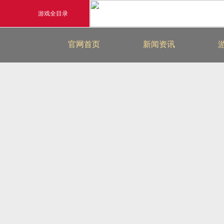
游戏全目录
最新新闻
官网首页
新闻资讯
玄幻游戏
游戏公告
玄天之剑
游戏活动
剑啸九州
猛将OL
《勇士ol》预约开启
【
横版格斗动作网游
首